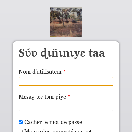
Aller au contenu principal
Sʋ́ʋ ɖɩñɩnɩyɛ taa
Nom d'utilisateur
Mɛsaɣ tɛɛ tɔm piye
Cacher le mot de passe
Me garder connecté sur cet