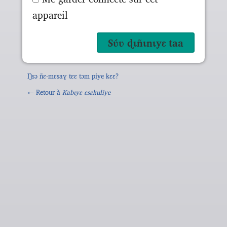
appareil
Ŋsɔ ñɛ-mɛsaɣ tɛɛ tɔm piye kɛɛ?
← Retour à
Kabɩyɛ ɛsɛkuliye