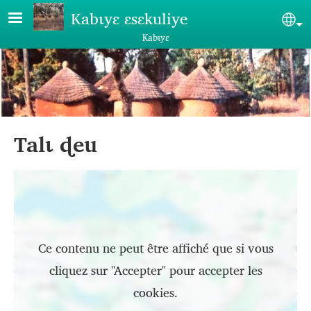
Aller au contenu principal
Kabɩyɛ ɛsɛkuliye
Sel
Kabɩyɛ
Talɩ ɖeu
Emplacement
Ce contenu ne peut être affiché que si vous
cliquez sur "Accepter" pour accepter les
cookies.