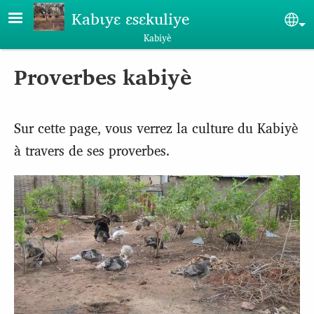
Aller au contenu principal
Kabɩyɛ ɛsɛkuliye
Sel
Kabiyè
Proverbes kabiyè
Sur cette page, vous verrez la culture du Kabiyè
à travers de ses proverbes.