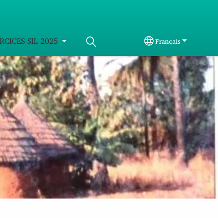
RCICES SIL 2025
Français
Select your langua