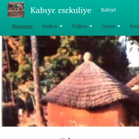
Aller au contenu principal
Kabɩyɛ ɛsɛkuliye
Kabiyè
Bienvenu
Audios
Vidéos
Livres
Nou