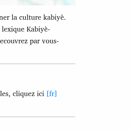
er la culture kabiyè.
 lexique Kabiyè-
Decouvrez par vous-
es, cliquez ici
[fr]