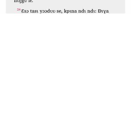
Pour visualiser cette application hors ligne,
cliquez
ici
pour l'ouvrir dans une nouvelle fenêtre. Ensuite,
mettez-la en signet ou ajoutez-la à votre écran
d'accueil.