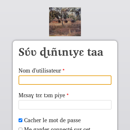
Aller au contenu principal
Sʋ́ʋ ɖɩñɩnɩyɛ taa
Nom d'utilisateur
Mɛsaɣ tɛɛ tɔm piye
Cacher le mot de passe
Me garder connecté sur cet