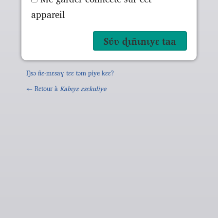
appareil
Ŋsɔ ñɛ-mɛsaɣ tɛɛ tɔm piye kɛɛ?
← Retour à
Kabɩyɛ ɛsɛkuliye